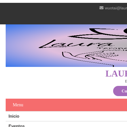
wuotai@laur
LAU
E
Cu
Menu
Inicio
Eventos