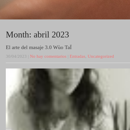
Month:
abril 2023
El arte del masaje 3.0 Wùo TaÏ
30/04/2023
|
No hay comentarios
|
Entradas
,
Uncategorized