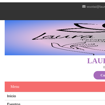
wuotai@laur
LAU
E
Cu
Menu
Inicio
Eventos