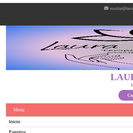
wuotai@laur
LAU
E
Cu
Menu
Inicio
Eventos